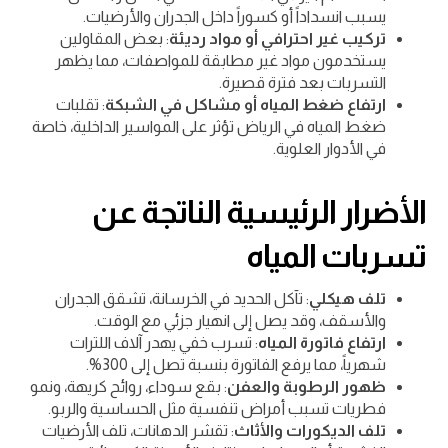
يسبب انسداداً أو كسوراً داخل الجدران والأرضيات.
تركيب غير احترافي أو مواد رديئة
: بعض المقاولين
يستخدمون مواد غير مطابقة للمواصفات، مما يظهر
التسربات بعد فترة قصيرة.
ارتفاع ضغط المياه أو مشاكل في الشبكة
: تقلبات
ضغط المياه في الرياض تؤثر على المواسير الداخلية، خاصة
في الأدوار العلوية.
الأضرار الرئيسية الناتجة عن
تسربات المياه
تلف هيكلي
: تآكل الحديد في الخرسانة، تشقق الجدران
والأسقف، وقد يصل إلى انهيار جزئي مع الوقت.
ارتفاع فاتورة المياه
: تسرب خفي يهدر آلاف اللترات
شهرياً، مما يرفع الفاتورة بنسبة تصل إلى 300%.
ظهور الرطوبة والعفن
: بقع سوداء، روائح كريهة، ونمو
فطريات تسبب أمراض تنفسية مثل الحساسية والربو.
تلف الديكورات والأثاث
: تقشر الدهانات، تلف الأرضيات