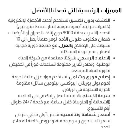
المميزات الرئيسية التي تجعلنا الأفضل
الكشف بدون تكسير
: نستخدم أحدث الأجهزة الإلكترونية
(كاميرات حرارية، أجهزة صوتية، اختبار ضغط نيتروجين)
لتحديد التسرب بدقة 100% دون إتلاف الجدران أو الأرضيات.
ضمان مكتوب طويل الأمد
: نوفر ضماناً يصل إلى 10
سنوات على الإصلاح و
العزل
، مع متابعة دورية مجانية
لضمان عدم عودة المشكلة.
الاعتماد الرسمي
: شركتنا معتمدة من شركة المياه
الوطنية، ونصدر تقارير مختومة تساعدك فوراً في تخفيض
فاتورة المياه المرتفعة.
إصلاح فوري وشامل
: نستخدم مواد عزل عالية الجودة
(فوم بولي يوريثان، إيبوكسي، بيتومين سائل) مقاومة
للحرارة الشديدة في الرياض.
سرعة الاستجابة
: فريقنا يصل إليك في حي الخالدية
(الشمالية أو الجنوبية) خلال ساعة، مع خدمة 24/7 طوال
أيام الأسبوع.
أسعار شفافة وتنافسية
: فحص أولي مجاني، عرض
سعر ثابت بدون رسوم مخفية، وعروض خاصة للعملاء
الجدد.