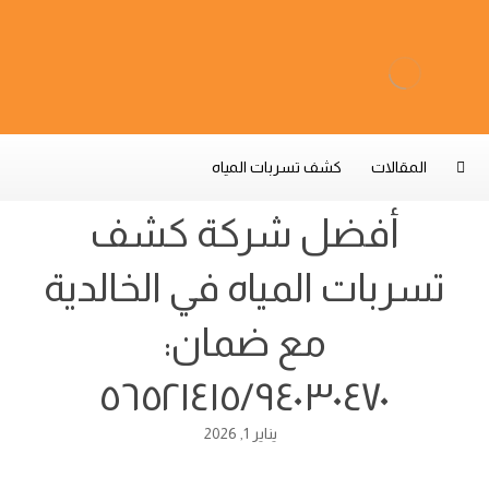
المقالات
كشف تسربات المياه
أفضل شركة كشف
تسربات المياه في الخالدية
مع ضمان:
٥٦٥٢١٤١٥/٩٤٠٣٠٤٧٠
يناير 1, 2026