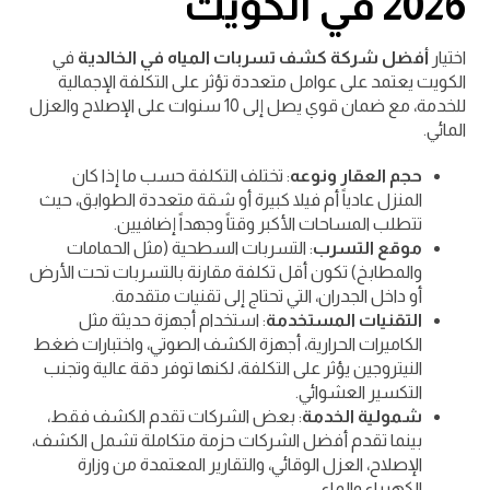
2026 في الكويت
اختيار
أفضل شركة كشف تسربات المياه في الخالدية
في
الكويت يعتمد على عوامل متعددة تؤثر على التكلفة الإجمالية
للخدمة، مع ضمان قوي يصل إلى 10 سنوات على الإصلاح والعزل
المائي.
حجم العقار ونوعه
: تختلف التكلفة حسب ما إذا كان
المنزل عادياً أم فيلا كبيرة أو شقة متعددة الطوابق، حيث
تتطلب المساحات الأكبر وقتاً وجهداً إضافيين.
موقع التسرب
: التسربات السطحية (مثل الحمامات
والمطابخ) تكون أقل تكلفة مقارنة بالتسربات تحت الأرض
أو داخل الجدران، التي تحتاج إلى تقنيات متقدمة.
التقنيات المستخدمة
: استخدام أجهزة حديثة مثل
الكاميرات الحرارية، أجهزة الكشف الصوتي، واختبارات ضغط
النيتروجين يؤثر على التكلفة، لكنها توفر دقة عالية وتجنب
التكسير العشوائي.
شمولية الخدمة
: بعض الشركات تقدم الكشف فقط،
بينما تقدم أفضل الشركات حزمة متكاملة تشمل الكشف،
الإصلاح، العزل الوقائي، والتقارير المعتمدة من وزارة
الكهرباء والماء.