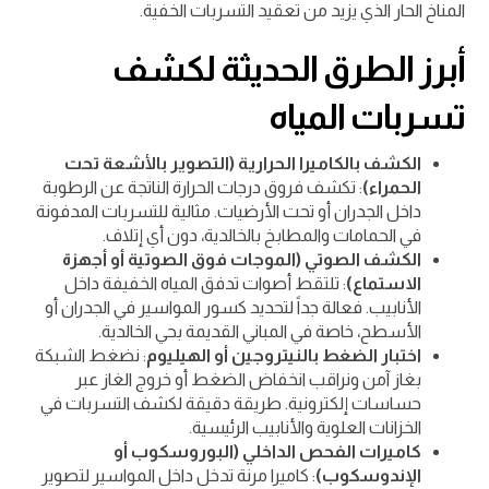
المناخ الحار الذي يزيد من تعقيد التسربات الخفية.
أبرز الطرق الحديثة لكشف
تسربات المياه
الكشف بالكاميرا الحرارية (التصوير بالأشعة تحت
الحمراء)
: تكشف فروق درجات الحرارة الناتجة عن الرطوبة
داخل الجدران أو تحت الأرضيات. مثالية للتسربات المدفونة
في الحمامات والمطابخ بالخالدية، دون أي إتلاف.
الكشف الصوتي (الموجات فوق الصوتية أو أجهزة
الاستماع)
: تلتقط أصوات تدفق المياه الخفيفة داخل
الأنابيب. فعالة جداً لتحديد كسور المواسير في الجدران أو
الأسطح، خاصة في المباني القديمة بحي الخالدية.
اختبار الضغط بالنيتروجين أو الهيليوم
: نضغط الشبكة
بغاز آمن ونراقب انخفاض الضغط أو خروج الغاز عبر
حساسات إلكترونية. طريقة دقيقة لكشف التسربات في
الخزانات العلوية والأنابيب الرئيسية.
كاميرات الفحص الداخلي (البوروسكوب أو
الإندوسكوب)
: كاميرا مرنة تدخل داخل المواسير لتصوير