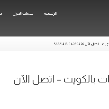
الرئيسية
خدمات العزل
ده
لآن 56521415/94030470
 بالكويت – اتصل الآن