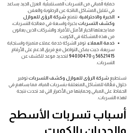
حماية المباني من التسربات المستقبلية. العزل الجيد يساعد
في تقليل المشاكل الناتجة عن الرطوبة والعفن.
الخبرة والاحترافية
: تتمتع
شركة الرؤى للعوازل
وكشف التسربات
بخبرة واسعة في معالجة التسربات،
مما يجعلها الخيار الأمثل للأفراد والشركات الذين يعانون
من هذه المشكلة في الكويت.
خدمة العملاء
: توفر الشركة خدمة عملاء متميزة واستجابة
سريعة، حيث يمكن التواصل مع فريق الدعم على الأرقام
56521415
و
94030470
لتحديد موعد للكشف عن
التسربات.
تستطيع
شركة الرؤى للعوازل وكشف التسربات
توفير
حلول فعّالة للمشاكل المتعلقة بتسربات المياه، مما يساهم في
الحفاظ على المباني وحمايتها من الأضرار التي قد تحدث نتيجة
لهذه التسربات.
أسباب تسربات الأسطح
والجدران بالكويت