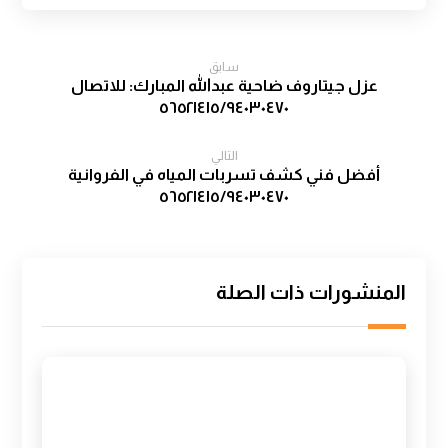
سابق
عزل جيتاروف ضاحية عبدالله المبارك: للاتصال
٥٦٥٢١٤١٥/٩٤٠٣٠٤٧٠
التالي
أفضل فني كشف تسربات المياه في الفروانية
٥٦٥٢١٤١٥/٩٤٠٣٠٤٧٠
المنشورات ذات الصلة