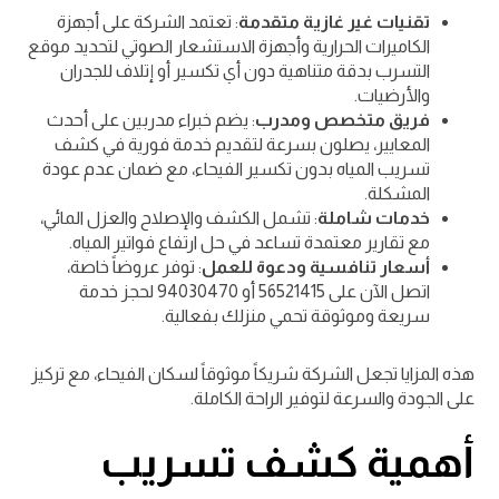
تقنيات غير غازية متقدمة
: تعتمد الشركة على أجهزة
الكاميرات الحرارية وأجهزة الاستشعار الصوتي لتحديد موقع
التسرب بدقة متناهية دون أي تكسير أو إتلاف للجدران
والأرضيات.
فريق متخصص ومدرب
: يضم خبراء مدربين على أحدث
المعايير، يصلون بسرعة لتقديم خدمة فورية في كشف
تسريب المياه بدون تكسير الفيحاء، مع ضمان عدم عودة
المشكلة.
خدمات شاملة
: تشمل الكشف والإصلاح والعزل المائي،
مع تقارير معتمدة تساعد في حل ارتفاع فواتير المياه.
أسعار تنافسية ودعوة للعمل
: توفر عروضاً خاصة،
اتصل الآن على 56521415 أو 94030470 لحجز خدمة
سريعة وموثوقة تحمي منزلك بفعالية.
هذه المزايا تجعل الشركة شريكاً موثوقاً لسكان الفيحاء، مع تركيز
على الجودة والسرعة لتوفير الراحة الكاملة.
أهمية كشف تسريب