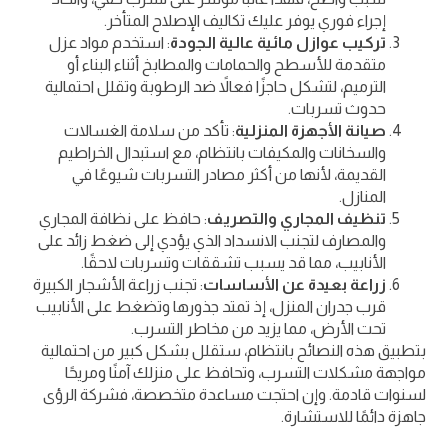
إجراء فوري يوفر عليك تكاليف الإصلاح المتأخر.
تركيب عوازل مائية عالية الجودة
: استخدم مواد عزل
متقدمة للأسطح والحمامات والمطابخ أثناء البناء أو
الترميم، لتشكل حاجزًا فعالاً ضد الرطوبة وتقلل احتمالية
حدوث تسربات.
صيانة الأجهزة المنزلية
: تأكد من سلامة الغسالات
والسخانات والمكيفات بانتظام، مع استبدال الخراطيم
القديمة، لأنها من أكثر مصادر التسربات شيوعًا في
المنازل.
تنظيف المجاري والتصريف
: حافظ على نظافة المجاري
والمصارف لتجنب الانسداد الذي يؤدي إلى ضغط زائد على
الأنابيب، مما قد يسبب تشققات وتسربات لاحقًا.
زراعة بعيدة عن الأساسات
: تجنب زراعة الأشجار الكبيرة
قرب جدران المنزل، إذ تمتد جذورها وتضغط على الأنابيب
تحت الأرض، مما يزيد من مخاطر التسرب.
بتطبيق هذه النصائح بانتظام، ستقلل بشكل كبير من احتمالية
مواجهة مشكلات التسرب، وتحافظ على منزلك آمنًا ومريحًا
لسنوات قادمة. وإن احتجت مساعدة متخصصة، فشركة الرؤى
جاهزة دائمًا للاستشارة.