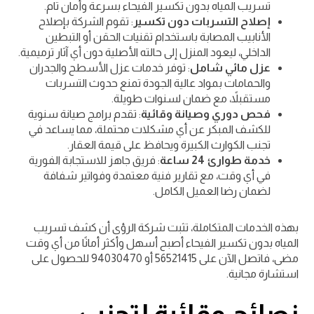
تسريب المياه بدون تكسير الفيحاء بسرعة وأمان تام.
إصلاح التسربات دون تكسير
: تقوم الشركة بإصلاح
الأنابيب المصابة باستخدام تقنيات الحقن أو التبطين
الداخلي، ليعود المنزل إلى حالته الأصلية دون أي آثار ترميمية.
عزل مائي شامل
: توفر خدمات عزل الأسطح والجدران
والحمامات بمواد عالية الجودة تمنع حدوث التسربات
مستقبلاً، مع ضمان لسنوات طويلة.
فحص دوري وصيانة وقائية
: تقدم برامج صيانة سنوية
للكشف المبكر عن أي مشكلات محتملة، مما يساعد في
تجنب الكوارث الكبيرة ويحافظ على قيمة العقار.
خدمة طوارئ 24 ساعة
: فريق جاهز للاستجابة الفورية
في أي وقت، مع تقارير فنية معتمدة وفواتير شفافة
لضمان رضا العميل الكامل.
بهذه الخدمات المتكاملة، تثبت شركة الرؤى أن كشف تسريب
المياه بدون تكسير الفيحاء أصبح أسهل وأكثر أمانًا من أي وقت
مضى، فاتصل الآن على 56521415 أو 94030470 للحصول على
استشارة مجانية.
نصائح وقائية لتجنب