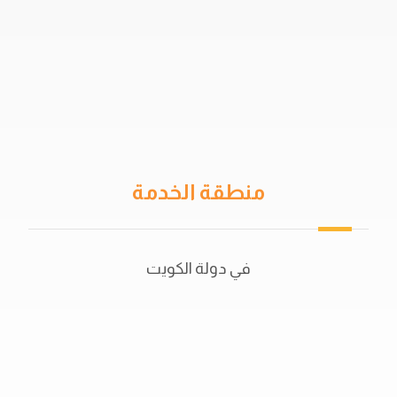
سياسة الخصوصية
اتفاقية المستخدم
خدمات العزل
دهان جيتاروف
حمامات السباحة
منطقة الخدمة
في دولة الكويت
50702044