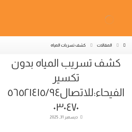
المقالات
كشف تسربات المياه
كشف تسريب المياه بدون
تكسير
الفيحاء:للاتصال٥٦٥٢١٤١٥/٩٤
٠٣٠٤٧٠
ديسمبر 31, 2025