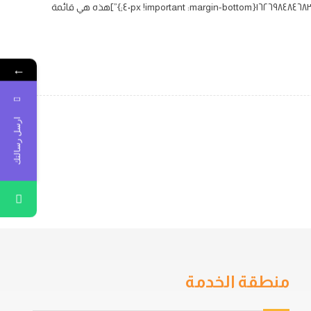
[vc_row][vc_column width=”٢/٣″][cz_gap height=”٣٠px” id=”cz_٦٢٠٠٩″][/vc_column][vc_column width=”١/٣″][vc_column_text css=”.vc_custom_١٦٢٦٩٨٤٨٤٦٨٣١{margin-bottom: ٤٠px !important;}”]هذه هي قائمة
←
ارسل رسالتك
منطقة الخدمة