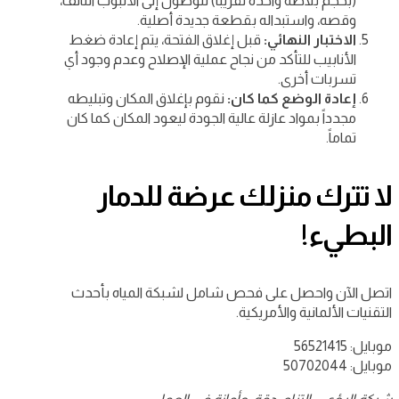
(بحجم بلاطة واحدة تقريباً) للوصول إلى الأنبوب التالف،
وقصه، واستبداله بقطعة جديدة أصلية.
الاختبار النهائي:
قبل إغلاق الفتحة، يتم إعادة ضغط
الأنابيب للتأكد من نجاح عملية الإصلاح وعدم وجود أي
تسربات أخرى.
إعادة الوضع كما كان:
نقوم بإغلاق المكان وتبليطه
مجدداً بمواد عازلة عالية الجودة ليعود المكان كما كان
تماماً.
لا تترك منزلك عرضة للدمار
البطيء!
اتصل الآن واحصل على فحص شامل لشبكة المياه بأحدث
التقنيات الألمانية والأمريكية.
موبايل: 56521415
موبايل: 50702044