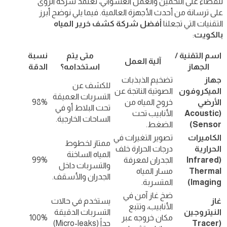
للقضاء على التخمين والعمل العشوائي، تعتمد شركة الرؤى
على ترسانة من أحدث الأجهزة العالمية. فيما يلي نوضح أبرز
التقنيات التي تجعلنا
أفضل شركة كشف خرير المياه
بالكويت
:
اسم التقنية /
متى يتم
نسبة
آلية العمل
الجهاز
استخدامه؟
الدقة
جهاز
تضخيم الذبذبات
للكشف عن
الميكروفون
الصوتية الناتجة عن
التسربات العميقة
الأرضي
خروج المياه من
98%
تحت البلاط أو في
(Acoustic
الأنابيب تحت
الساحات الخارجية.
Sensor)
الضغط.
الكاميرات
تصوير التغيرات في
ممتاز لخطوط
الحرارية
درجات الحرارة خلف
المياه الساخنة
(Infrared
الجدران لمعرفة
99%
والتسربات داخل
Thermal
مسار المياه
الجدران والأسقف.
Imaging)
المتسربة.
ضخ غاز آمن في
غاز
يستخدم في حالات
الأنابيب، وتتبع
النيتروجين
التسربات الدقيقة
مكان خروجه عبر
100%
(Tracer
جداً (Micro-leaks)