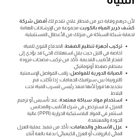
لأن درهم وقاية خير من قنطار علاج، تقدم لك
أفضل شركة
كشف خرير المياه بالكويت
مجموعة من الإرشادات الهامة
لحماية شبكة السباكة في منزلك من الأعطال المستقبلية:
تركيب أجهزة تنظيم الضغط:
الاندفاع القوي للمياه
(خاصة في الليل حيث يقل استهلاك الحي) قد يؤدي إلى
انفجار الأنابيب القديمة. تأكد من تركيب مضخات مزودة
بمنظم ضغط أوتوماتيكي.
الصيانة الدورية للفواصل:
راقب الفواصل الإسمنتية
(الترويبة) بين سيراميك الحمامات. إذا تآكلت، قم
بتجديدها فوراً لأنها منفذ رئيسي لتسرب المياه تحت
البلاط.
استخدام مواد سباكة معتمدة:
عند تأسيس أو ترميم
المنزل، لا تسترخص في شراء الأنابيب والمحابس.
استثمر في المواد البلاستيكية الحرارية (PPR) عالية
الجودة والمعتمدة.
عزل الأسطح والحمامات:
تأكد من تنفيذ عملية العزل
المائي (بالرولات أو العزل الكيميائي) بدقة بالغة أثناء