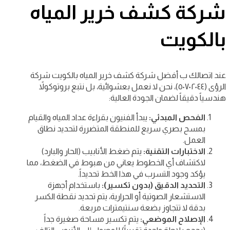
شركة كشف خرير المياه
بالكويت
عند اتصالك ب أفضل شركة كشف خرير المياه بالكويت شركة
الرؤى (٥٠٧٠٢٠٤٤)، نحن لا نعمل بعشوائية، بل نتبع بروتوكولاً
هندسياً دقيقاً لضمان الجودة العالية:
الفحص المبدئي:
يبدأ الفنيون بقراءة عداد المياه والقيام
بمسح بصري سريع للمنطقة المتضررة لتحديد نطاق
العمل.
الاختبارات التقنية:
يتم ضغط الأنابيب (الحار والبارد)
لاكتشاف أي الخطوط يعاني من هبوط في الضغط، مما
يؤكد وجود التسرب في هذا الخط تحديداً.
التحديد الدقيق (بدون تكسير):
باستخدام أجهزة
الاستشعار الصوتية أو الحرارية، يتم تحديد نقطة الكسر
بدقة لا تتجاوز بضعة سنتيمترات مربعة.
الإصلاح الموضعي:
يتم تكسير مساحة صغيرة جداً