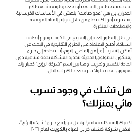
مزعجة تسقط من السقف أو بقعة رطوبة تشوه طلاء
الجدران، بل هي “عدو صامت” ينهش في الأساسات الخرسانية
ويستنزف أموالك ببطء من خلال فواتير المياه المرتفعة
والإصلاحات المتكررة.
في ظل التطور العمراني السريع في الكويت وتنوع أنظمة
السباكة، أصبح الاعتماد على الطرق التقليدية في البحث عن
أماكن التسرب أمراً من الماضي. اليوم، أنت بحاجة إلى خبراء
يمتلكون التكنولوجيا الحديثة لتحديد المشكلة بدقة متناهية دون
الحاجة لتكسير وتخريب. وهنا يبرز اسم “شركة الرؤى” كخيار رائد
وموثوق، تقدم حلولاً جذرية تعيد لك راحة البال.
هل تشك في وجود تسرب
مائي بمنزلك؟
لا تترك المشكلة تتفاقم! تواصل فوراً مع خبراء “شركة الرؤى”،
أفضل شركة كشف خرير المياه بالكويت
لعام ٢٠٢٦.