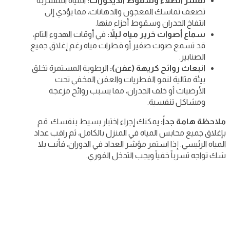
تقشر الطلاء وسقوط الديكورات:
المياه المتسربة
تضعف تماسك المعجون والدهانات، مما يؤدي إلى
انتفاخ الجدران وسقوط أجزاء منها.
سماع أصوات خرير مياه ليلاً:
في أوقات الهدوء التام،
قد تسمع صوت صفير أو قطرات مياه رغم إغلاق جميع
الصنابير.
انبعاث روائح كريهة (عفن):
الرطوبة المستمرة تخلق
بيئة مثالية لنمو الفطريات والعفن المخفي تحت
الأرضيات أو خلف الجدران، مما يسبب روائح مزعجة
ومشاكل تنفسية.
ملاحظة هامة جداً:
يمكنك إجراء اختبار بسيط بنفسك. قم
بإغلاق جميع محابس المياه في المنزل بالكامل، ثم راقب عداد
المياه الرئيسي. إذا استمر مؤشر العداد في الدوران، فأنت بلا
شك تواجه تسرباً خفياً ويجب التدخل الفوري.