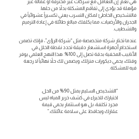
هي نعم. إن التعامل مع شركات غير محترفة أو عمالة غير
مؤهلة قد يؤدي إلى تفاقم المشكلة بدلاً من حلها.
فالتشخيص الخاطئ لمكان التسرب يعني تكسيراً عشوائياً في
الجدران والأرضيات، مما يكلفك مبالغ طائلة في إعادة الترميم
والتشطيب.
عندما تختار شركة متخصصة مثل “شركة الرؤى”، فإنك تضمن
استخدام أجهزة استشعار دقيقة تحدد نقطة الخلل في
الأنابيب المخفية بدقة تصل إلى 100%. هذا النهج العلمي يوفر
وقتك، يحمي ديكورات منزلك، ويضمن لك حلاً نهائياً لا رجعة
فيه للمشكلة.
“التشخيص السليم يمثل 90% من الحل.
اختيارك للخبراء في كشف خرير المياه ليس
مجرد تكلفة، بل هو استثمار يحمي قيمة
عقارك ويحافظ على سلامة عائلتك.”