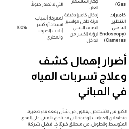
جهاز استشعار
Gas)
التي لا تصدر صوتاً.
الغاز.
كاميرات
إدخال كاميرا دقيقة
لمعرفة أسباب
التنظير
مرنة داخل مواسير
انسداد أو كسر
الداخلي
الصرف الصحي
100%
أنابيب الصرف
(Endoscopy
لرؤية الكسر من
والمجاري.
Cameras)
الداخل.
أضرار إهمال كشف
وعلاج تسربات المياه
في المباني
الكثير من الأشخاص يقللون من شأن بقعة ماء صغيرة،
متجاهلين العواقب الوخيمة التي قد تلحق بالمبنى على المدى
المتوسط والطويل. من منطلق خبرتنا كـ
أفضل شركة