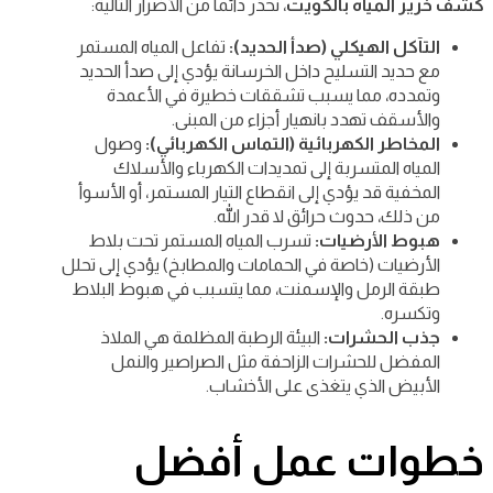
كشف خرير المياه بالكويت
، نحذر دائماً من الأضرار التالية:
التآكل الهيكلي (صدأ الحديد):
تفاعل المياه المستمر
مع حديد التسليح داخل الخرسانة يؤدي إلى صدأ الحديد
وتمدده، مما يسبب تشققات خطيرة في الأعمدة
والأسقف تهدد بانهيار أجزاء من المبنى.
المخاطر الكهربائية (التماس الكهربائي):
وصول
المياه المتسربة إلى تمديدات الكهرباء والأسلاك
المخفية قد يؤدي إلى انقطاع التيار المستمر، أو الأسوأ
من ذلك، حدوث حرائق لا قدر الله.
هبوط الأرضيات:
تسرب المياه المستمر تحت بلاط
الأرضيات (خاصة في الحمامات والمطابخ) يؤدي إلى تحلل
طبقة الرمل والإسمنت، مما يتسبب في هبوط البلاط
وتكسره.
جذب الحشرات:
البيئة الرطبة المظلمة هي الملاذ
المفضل للحشرات الزاحفة مثل الصراصير والنمل
الأبيض الذي يتغذى على الأخشاب.
خطوات عمل أفضل