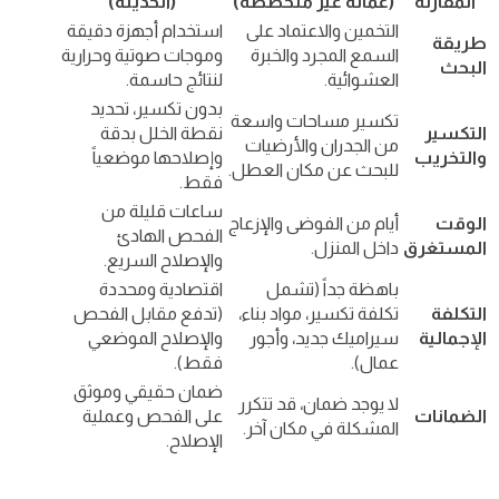
المقارنة
(عمالة غير متخصصة)
(الحديثة)
التخمين والاعتماد على
استخدام أجهزة دقيقة
طريقة
السمع المجرد والخبرة
وموجات صوتية وحرارية
البحث
العشوائية.
لنتائج حاسمة.
بدون تكسير
، تحديد
تكسير مساحات واسعة
التكسير
نقطة الخلل بدقة
من الجدران والأرضيات
والتخريب
وإصلاحها موضعياً
للبحث عن مكان العطل.
فقط.
ساعات قليلة من
الوقت
أيام من الفوضى والإزعاج
الفحص الهادئ
المستغرق
داخل المنزل.
والإصلاح السريع.
باهظة جداً (تشمل
اقتصادية ومحددة
التكلفة
تكلفة تكسير، مواد بناء،
(تدفع مقابل الفحص
الإجمالية
سيراميك جديد، وأجور
والإصلاح الموضعي
عمال).
فقط).
ضمان حقيقي وموثق
لا يوجد ضمان، قد تتكرر
الضمانات
على الفحص وعملية
المشكلة في مكان آخر.
الإصلاح.