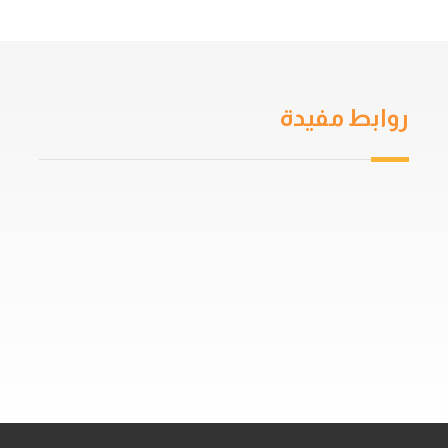
روابط مفيدة
من نحن
سياسة الخصوصية
اتفاقية المستخدم
خدمات العزل
دهان جيتاروف
حمامات السباحة