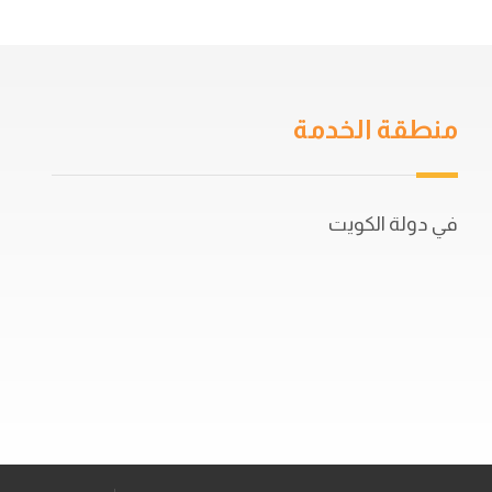
منطقة الخدمة
في دولة الكويت
50702044
56521415