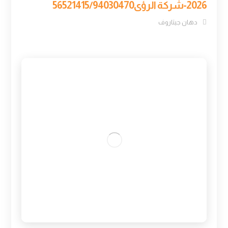
2026-شركة الرؤى56521415/94030470
دهان جيتاروف