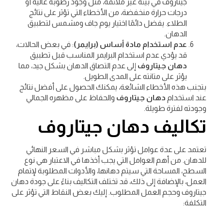
جيتاروف في بيئة غير ملائمة، مثل وجود رطوبة عالية أو
درجات حرارة منخفضة، من الأخطاء التي تؤثر على نتائج
الطلاء. يفضل دائمًا اختيار يوم جاف ومشمس لتطبيق
الدهان.
عدم استخدام مادة أساس (برايمر)
: في بعض الحالات،
قد يؤدي عدم استخدام البرايمر المناسب قبل تطبيق
دهان جيتاروف
إلى عدم التصاق الدهان بشكل جيد، مما
يؤثر على متانته على المدى الطويل.
بتجنب هذه الأخطاء الشائعة، يمكنك الحصول على أفضل نتائج
عند استخدام
دهان جيتاروف
والحفاظ على مظهره الجمالي
وجودته لفترة طويلة.
تكاليف دهان جيتاروف
تعتمد على عدة عوامل تؤثر بشكل مباشر في السعر النهائي
للدهان. من أهم العوامل التي يجب أخذها في الاعتبار هي نوع
السطح، المساحة التي سيتم دهانها، والأدوات المطلوبة لإتمام
العمل، بالإضافة إلى ذلك، قد تختلف التكاليف بناءً على جودة دهان
جيتاروف وحجم العمل المطلوب. إليك بعض النقاط التي تؤثر على
التكلفة: