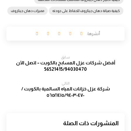
كيفية صيانة دهان جيتاروف للحفاظ على جودته
مميزات دهان جيتاروف
سابق
أفضل شركات عزل المسابح بالكويت – اتصل الآن
56521415/94030470
التالي
شركة عزل خزانات المياه السالمية بالكويت /
٥٦٥٢١٤١٥/٩٤٠٣٠٤٧٠
المنشورات ذات الصلة