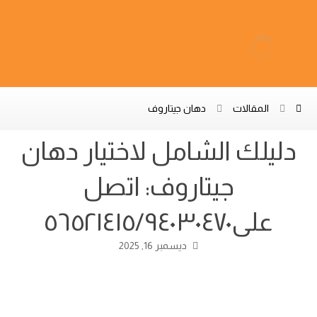
المقالات
دهان جيتاروف
دليلك الشامل لاختيار دهان
جيتاروف: اتصل
على٥٦٥٢١٤١٥/٩٤٠٣٠٤٧٠
ديسمبر 16, 2025