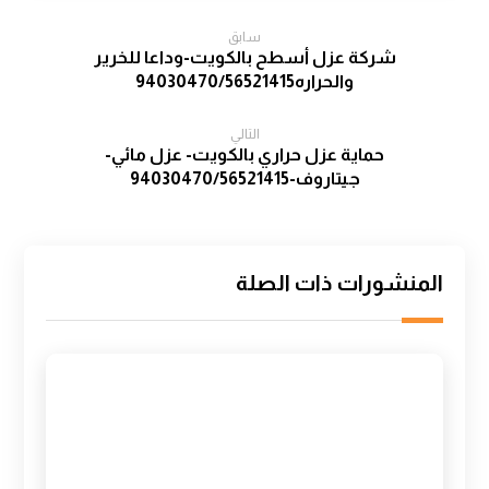
سابق
شركة عزل أسطح بالكويت-وداعا للخرير
والحراره94030470/56521415
التالي
حماية عزل حراري بالكويت- عزل مائي-
جيتاروف-94030470/56521415
المنشورات ذات الصلة