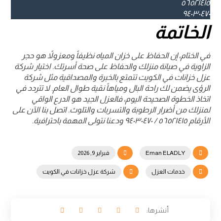
٥٦٥٢١٤١٥
٩٤٠٣٠٤٧٠
الخاتمة
في الختام، إن الحفاظ على خزان المياه نظيفاً ومعزولاً هو حجر
الزاوية في صيانة منزلك والحفاظ على صحة أسرتك. اختيار شركة
عزل خزانات في الكويت تتمتع بالخبرة والمصداقية مثل شركة
الرؤى يضمن لك راحة البال ومياهاً نقية طوال العام. لا تتردد في
اتخاذ الخطوة الصحيحة اليوم، فالعزل الجيد هو الدرع الواقي
لمنزلك من أضرار الرطوبة والتسربات والتلوث. اتصل بنا الآن على
الأرقام ٥٦٥٢١٤١٥ / ٩٤٠٣٠٤٧٠ ودعنا نتولى المهمة باحترافية.
Eman ELADLY
فبراير 9, 2026
خدمات العزل
شركة عزل خزانات في الكويت