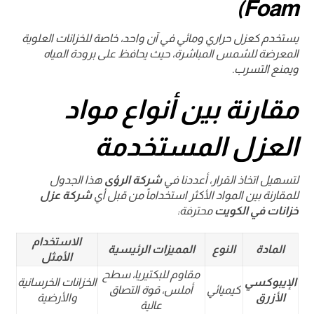
Foam)
يستخدم كعزل حراري ومائي في آن واحد، خاصة للخزانات العلوية
المعرضة للشمس المباشرة، حيث يحافظ على برودة المياه
ويمنع التسرب.
مقارنة بين أنواع مواد
العزل المستخدمة
لتسهيل اتخاذ القرار، أعددنا في
شركة الرؤى
هذا الجدول
للمقارنة بين المواد الأكثر استخداماً من قبل أي
شركة عزل
خزانات في الكويت
محترفة:
الاستخدام
المادة
النوع
المميزات الرئيسية
الأمثل
مقاوم للبكتيريا، سطح
الإيبوكسي
الخزانات الخرسانية
كيميائي
أملس، قوة التصاق
الأزرق
والأرضية
عالية