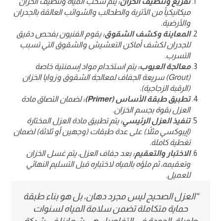
تفريغ وتنظيف الخزان:
يتم سحب المياه وتنظيف الخزان
ميكانيكياً من الأتربة والطحالب والشوائب العالقة بالجدران
والأرضية.
المعاينة وكشف الشقوق:
يقوم الفنيون بفحص دقيق
للجدران لكشف أماكن التعشيش والشقوق التي تسبب
التسرب.
معالجة العيوب:
يتم استخدام مواد إسمنتية خاصة
(Grout) سريعة الجفاف لمعالجة الشقوق وزوايا الخزان
(الرقبة الزجاجية).
تطبيق طبقة الأساس (Primer):
لضمان التصاق مادة
العزل بقوة بجسم الخزان.
تنفيذ العزل الرئيسي:
يتم تطبيق مادة العزل المختارة
(إيبوكسي مثلاً) على عدة طبقات (وجهين أو ثلاثة) لضمان
تغطية كاملة.
الاختبار والتعقيم:
بعد جفاف العزل، يتم غسل الخزان
وتعقيمه، ثم ملؤه بالمياه لاختباره قبل التسليم النهائي
للعميل.
“العزل الصحيح ليس مجرد دهان، بل هو بناء طبقة
حماية متكاملة تضمن سلامة المياه لسنوات