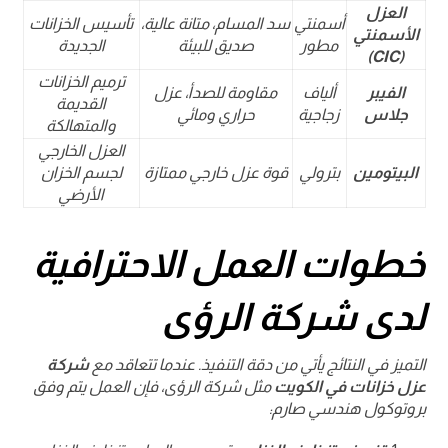
العزل
أسمنتي
سد المسام، متانة عالية،
تأسيس الخزانات
الأسمنتي
مطور
صديق للبيئة
الجديدة
(CIC)
ترميم الخزانات
الفيبر
ألياف
مقاومة للصدأ، عزل
القديمة
جلاس
زجاجية
حراري ومائي
والمتهالكة
العزل الخارجي
البيتومين
بترولي
قوة عزل خارجي ممتازة
لجسم الخزان
الأرضي
خطوات العمل الاحترافية
لدى شركة الرؤى
التميز في النتائج يأتي من دقة التنفيذ. عندما تتعاقد مع
شركة
عزل خزانات في الكويت
مثل شركة الرؤى، فإن العمل يتم وفق
بروتوكول هندسي صارم: