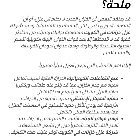
ملحة؟
قد يعتقد البعض أن الخزان الجديد لا يحتاج إلى عزل، أو أن
التنظيف الدوري يكفي. لكن الحقيقة مختلفة تماماً. وجود
شركة
عزل خزانات في الكويت
متخصصة بجانبك يحميك من مخاطر
خفية قد لا تلاحظها إلا بعد فوات الأوان. البيئة الكويتية تتسم
بالحرارة الشديدة والرطوبة، وهما عدوان لدودان للخرسانة
والفيبر جلاس.
إليك أهم الأسباب التي تجعل العزل قراراً مصيرياً:
منع التفاعلات الكيميائية:
الحرارة العالية تسبب تفاعل
المياه مع جدار الخزان، مما قد ينتج عنه طحالب وبكتيريا
ضارة. العزل يشكل حاجزاً يمنع هذا التفاعل.
حماية الهيكل الإنشائي:
تسرب المياه من الخزانات
الأرضية قد يؤدي لتآكل حديد التسليح في أساسات المنزل،
مما يهدد سلامة المبنى بالكامل.
توفير فواتير المياه:
الثقوب الشعرية في الخزانات قد
تهدر آلاف اللترات شهرياً دون أن تشعر. الاستعانة بـ
شركة عزل خزانات في الكويت
توفر عليك هذه التكاليف.