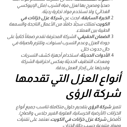
صحياً ومصرح بها لعزل مياه الشرب (مثل الإيبوكسي
الغذائي) ولا تستخدم مواد تجارية رديئة.
الخبرة السابقة:
ابحث عن
شركة عزل خزانات في
الكويت
تمتلك سجلاً حافلاً من الأعمال الناجحة والسمعة
الطيبة بين العملاء.
الضمان الحقيقي:
الشركة المحترفة تقدم ضماناً كتابياً على
جودة العزل وعدم التسرب لسنوات، وتلتزم بالصيانة في
حال حدوث خلل.
الأدوات الحديثة:
استخدام أجهزة كشف التسربات
ومعدات التنظيف الحديثة يعكس احترافية الشركة
وقدرتها على إنجاز العمل بدقة.
أنواع العزل التي تقدمها
شركة الرؤى
تتميز
شركة الرؤى
بتقديم حلول متكاملة تناسب جميع أنواع
الخزانات (الأرضية الخرسانية، العلوية الفيبر جلاس، والصاج).
كأفضل
شركة عزل خزانات في الكويت
، نعتمد على تقنيات
ومواد متنوعة حسب حالة الخزان: