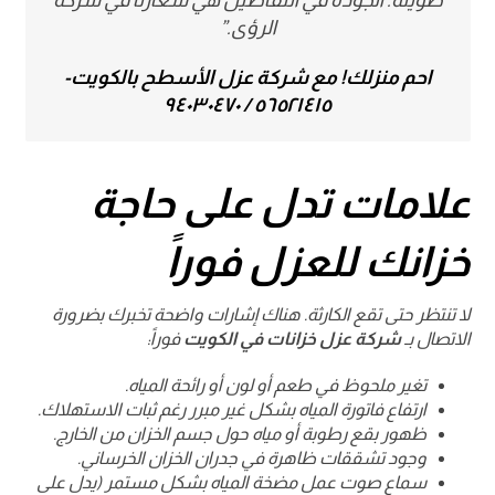
طويلة. الجودة في التفاصيل هي شعارنا في شركة
الرؤى.”
احم منزلك! مع شركة عزل الأسطح بالكويت-
٥٦٥٢١٤١٥ / ٩٤٠٣٠٤٧٠
علامات تدل على حاجة
خزانك للعزل فوراً
لا تنتظر حتى تقع الكارثة. هناك إشارات واضحة تخبرك بضرورة
الاتصال بـ
شركة عزل خزانات في الكويت
فوراً:
تغير ملحوظ في طعم أو لون أو رائحة المياه.
ارتفاع فاتورة المياه بشكل غير مبرر رغم ثبات الاستهلاك.
ظهور بقع رطوبة أو مياه حول جسم الخزان من الخارج.
وجود تشققات ظاهرة في جدران الخزان الخرساني.
سماع صوت عمل مضخة المياه بشكل مستمر (يدل على