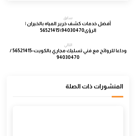
سابق
أفضل خدمات كشف خرير المياه بالخيران |
الرؤى94030470\56521415
التالي
وداعا للروائح مع فني تسليك مجاري بالكويت-56521415 /
94030470
المنشورات ذات الصلة