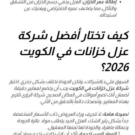
إطالة عمر الخزان:
العزل يحمي جسم الخزان من التشقق
والتآكل، مما يضاعف عمره الافتراضي ويغنيك عن
استبداله.
كيف تختار أفضل شركة
عزل خزانات في الكويت
2026؟
السوق مليء بالشركات، ولكن الجودة تختلف بشكل جذري. اختيار
شركة عزل خزانات في الكويت
يجب أن يخضع لمعايير دقيقة
لضمان أنك تضع أموالك في المكان الصحيح. شركة الرؤى تلتزم
بهذه المعايير، وننصحك دائماً بالتحقق من الآتي:
نصيحة هامة:
لا تنجرف وراء العروض ذات الأسعار المنخفضة
جداً بشكل يثير الشك. العزل الجيد يتطلب مواد عالية الجودة
وعمالة ماهرة، والجودة لها ثمنها المعقول.
المواد المستخدمة:
تأكد أن الشركة تستخدم مواد آمنة