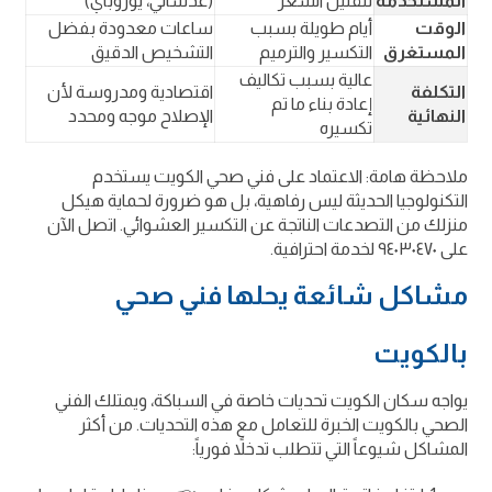
المستخدمة
لتقليل السعر
(عدساني، يوروباي)
الوقت
أيام طويلة بسبب
ساعات معدودة بفضل
المستغرق
التكسير والترميم
التشخيص الدقيق
عالية بسبب تكاليف
التكلفة
اقتصادية ومدروسة لأن
إعادة بناء ما تم
النهائية
الإصلاح موجه ومحدد
تكسيره
ملاحظة هامة: الاعتماد على فني صحي الكويت يستخدم
التكنولوجيا الحديثة ليس رفاهية، بل هو ضرورة لحماية هيكل
منزلك من التصدعات الناتجة عن التكسير العشوائي. اتصل الآن
على ٩٤٠٣٠٤٧٠ لخدمة احترافية.
مشاكل شائعة يحلها فني صحي
بالكويت
يواجه سكان الكويت تحديات خاصة في السباكة، ويمتلك الفني
الصحي بالكويت الخبرة للتعامل مع هذه التحديات. من أكثر
المشاكل شيوعاً التي تتطلب تدخلاً فورياً: