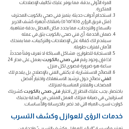
المرة الأولى بدقة، مما يوفر عليك تكاليف الإصلاحات
المتكررة.
استخدام أدوات حديثة: يتميز فني صحي بالكويت المحترف
(مثل فريق الرؤى ٥٦٥٢١٤١٥) بامتلاك أجهزة كشف الخرير
بالسماع والترددات، مما يحدد مكان العطل بدقة متناهية.
ضمان الخدمة: أي فني صحي بالكويت يثق في عمله
سيقدم لك كفالة على الإصلاحات والتركيبات، مما يمنحك
الأمان لفترات طويلة.
الاستجابة للطوارئ: مشاكل السباكة لا تعرف وقتاً محدداً،
لذا فإن وجود رقم
فني صحي بالكويت
يعمل على مدار 24
ساعة هو ضرورة قصوى لكل منزل.
النصائح الاستشارية: لا يكتفي الفني بالإصلاح، بل يقدم لك
ال
فني
نصائح حول ترشيد الاستهلاك واختيار أفضل
المضخات والفلاتر المناسبة لمنزلك.
باختصار، يجب عليك النظر إلى اختيار
فني صحي بالكويت
كشريك
استراتيجي في صيانة منزلك. العمل المتقن من البداية يجنبك
كوارث تسرب المياه التي قد تضر بالخرسانة والأساسات.
خدمات الرؤى للعوازل وكشف التسرب
تعتبر مؤسسة “الرؤى للعوازل وكشف التسرب” واحدة من