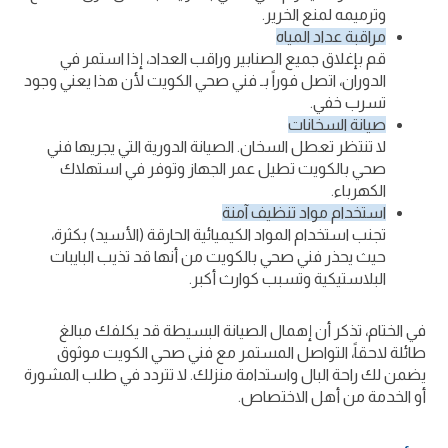
وترميمه لمنع الخرير.
مراقبة عداد المياه
قم بإغلاق جميع الصنابير وراقب العداد، إذا استمر في
الدوران، اتصل فوراً بـ فني صحي الكويت لأن هذا يعني وجود
تسرب خفي.
صيانة السخانات
لا تنتظر تعطل السخان. الصيانة الدورية التي يجريها فني
صحي بالكويت تطيل عمر الجهاز وتوفر في استهلاك
الكهرباء.
استخدام مواد تنظيف آمنة
تجنب استخدام المواد الكيميائية الحارقة (الأسيد) بكثرة،
حيث يحذر فني صحي بالكويت من أنها قد تذيب البايبات
البلاستيكية وتسبب كوارث أكبر.
في الختام، تذكر أن إهمال الصيانة البسيطة قد يكلفك مبالغ
طائلة لاحقاً، التواصل المستمر مع فني صحي الكويت موثوق
يضمن لك راحة البال واستدامة منزلك. لا تتردد في طلب المشورة
أو الخدمة من أهل الاختصاص.