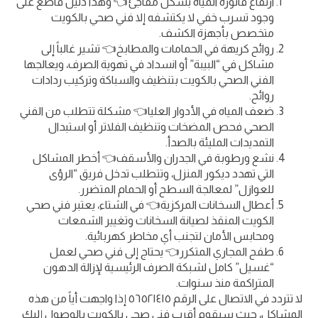
ارتفاع فاتورة المياه بشكل مفاجئ👈 وهذا دليل قاطع على
وجود تسرب خفي لا يكتشفه إلا فني صحي بالكويت
متخصص بأجهزة الكشف.
روائح كريهة في الحمامات والمطابخ👈 تشير غالباً إلى
مشاكل في “البيبة” أو انسداد في تهوية الصرف، ويعالجها
الفني الصحي بالكويت بتنظيف والسباكة وتركيب ردادات
روائح.
ضعف المياه في الأدوار العليا👈 مشكلة تتطلب من الفني
الصحي فحص المضخات وتنظيف الفلاتر أو استبدال
التمديدات المليئة بالصدأ.
نشع ورطوبة في الجدران والأسقف👈 أخطر المشاكل
التي تهدد ديكور المنزل، وتتطلب تدخل فريق “الرؤى
للعوازل” لمعالجة السطح أو الحمام المتضرر.
أعطال السخانات المركزية👈 في الشتاء، يعتبر فني صحي
الكويت المنقذ لصيانة السخانات وتغيير الشمعات
ومحابس الأمان لتجنب أي مخاطر كهربائية.
طفح المجاري المتكرر👈 يحتاج إلى فني صحي لعمل
“غسيل” كامل لشبكة الصرف الرئيسية لإزالة الدهون
المتراكمة منذ سنوات.
لا تتردد في الاتصال على الرقم ٥٦٥٢١٤١٥ إذا واجهت أياً من هذه
المشاكل، حيث سيقوم أقرب فني صحي بالكويت بالوصول إليك