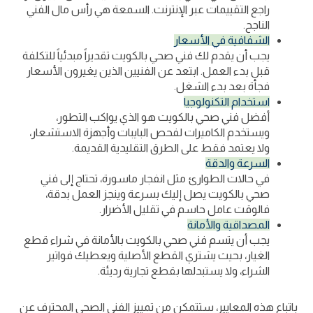
راجع التقييمات عبر الإنترنت. السمعة هي رأس مال الفني
الناجح.
الشفافية في الأسعار
يجب أن يقدم لك فني صحي بالكويت تقديراً مبدئياً للتكلفة
قبل بدء العمل. ابتعد عن الفنيين الذين يغيرون الأسعار
فجأة بعد بدء الشغل.
استخدام التكنولوجيا
أفضل فني صحي بالكويت هو الذي يواكب التطور،
ويستخدم الكاميرات لفحص البايبات وأجهزة الاستشعار،
ولا يعتمد فقط على الطرق التقليدية القديمة.
السرعة والدقة
في حالات الطوارئ مثل انفجار ماسورة، تحتاج إلى فني
صحي بالكويت يصل إليك بسرعة وينجز العمل بدقة،
فالوقت عامل حاسم في تقليل الأضرار.
المصداقية والأمانة
يجب أن يتسم فني صحي بالكويت بالأمانة في شراء قطع
الغيار، بحيث يشتري القطع الأصلية ويعطيك فواتير
الشراء، ولا يستبدلها بقطع تجارية رديئة.
باتباع هذه المعايير، ستتمكن من تمييز الفني الصحي المحترف عن