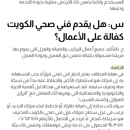
المستخدم، ولكننا نضمن لك الأرخص مقارنة بجودة الخدمة
ودقتها.
س
: هل يقدم فني صحي الكويت
كفالة على الأعمال؟
ج: بالتأكيد، جميع أعمال التركيب والصيانة والعزل التي يقوم بها
فريقنا مشمولة بكفالة تضمن حق العميل وجودة العمل.
الخاتمة
:
في نهاية المطاف، يعتبر اختيار فني صحي قراراً لا يجب الاستهانة
به، إن منزلك هو استثمارك الأكبر، والحفاظ عليه يبدأ من شبكة
مياه وصرف سليمة. لقد استعرضنا في هذا الدليل أهمية الخبرة،
والتكنولوجيا، والمصداقية التي يوفرها لك التعامل مع “الرؤى
للعوازل وكشف التسرب”.
سواء كنت بحاجة إلى صيانة طارئة، أو تخطط لبناء منزلك الجديد، أو
ترغب في عزل سطح منزلك، فإن فني صحي بالكويت المحترف
هو شريكك للنجاح. لا تتردد في الاتصال بالأرقام ٥٦٥٢١٤١٥ /
٩٤٠٣٠٤٧٠ للحصول على خدمة ترتقي لتوقعاتك، وتضمن لك بيئة