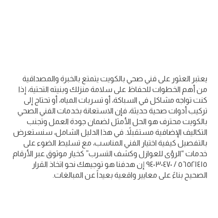
يعتبر العثور على فني صحي بالكويت يتمتع بالخبرة والمصداقية
من أهم الخطوات للحفاظ على سلامة منزلك وبنيته التحتية، إذا
كنت تواجه مشاكل في السباكة، أو تسربات المياه، أو تحتاج إلى
تركيب أدوات صحية حديثة، فإن الاستعانة بخدمات الفني الصحي
بالكويت محترف هو الحل الأمثل لضمان جودة العمل وتجنب
التكاليف الإضافية مستقبلاً. في هذا الدليل الشامل، سنستعرض
بالتفصيل كيفية اختيار الفني المناسب، مع تسليط الضوء على
خدمات “الرؤى للعوازل وكشف التسرب” كخيار موثوق عبر الأرقام
٥٦٥٢١٤١٥ / ٩٤٠٣٠٤٧٠ إن هدفنا هو توجيهك نحو اتخاذ القرار
الصحيح بناءً على معايير واقعية بعيداً عن المبالغات.