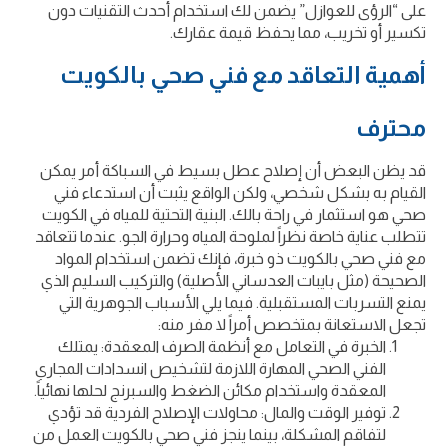
على “الرؤى للعوازل” يضمن لك استخدام أحدث التقنيات دون
تكسير أو تخريب، مما يحفظ قيمة عقارك.
أهمية التعاقد مع فني صحي بالكويت
محترف
قد يظن البعض أن إصلاح عطل بسيط في السباكة أمر يمكن
القيام به بشكل شخصي، ولكن الواقع يثبت أن استدعاء فني
صحي هو استثمار في راحة بالك. البنية التحتية للمياه في الكويت
تتطلب عناية خاصة نظراً لملوحة المياه وحرارة الجو. عندما تتعاقد
مع فني صحي بالكويت ذو خبرة، فإنك تضمن استخدام المواد
الصحيحة (مثل بايبات العدساني الأصلية) والتركيب السليم الذي
يمنع التسربات المستقبلية. فيما يلي الأسباب الجوهرية التي
تجعل الاستعانة بمتخصص أمراً لا مفر منه:
الخبرة في التعامل مع أنظمة الصرف المعقدة: يمتلك
الفني الصحي المهارة اللازمة لتشخيص انسدادات المجاري
المعقدة واستخدام مكائن الضغط والسبرنج لحلها نهائياً.
توفير الوقت والمال: محاولات الإصلاح الفردية قد تؤدي
لتفاقم المشكلة، بينما ينجز فني صحي بالكويت العمل من