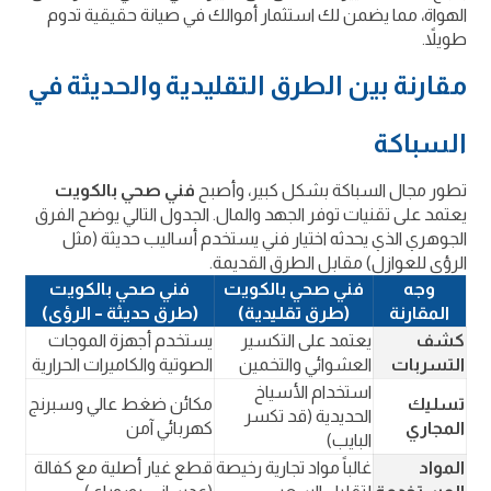
الهواة، مما يضمن لك استثمار أموالك في صيانة حقيقية تدوم
طويلاً.
مقارنة بين الطرق التقليدية والحديثة في
السباكة
تطور مجال السباكة بشكل كبير، وأصبح
فني صحي بالكويت
يعتمد على تقنيات توفر الجهد والمال. الجدول التالي يوضح الفرق
الجوهري الذي يحدثه اختيار فني يستخدم أساليب حديثة (مثل
الرؤى للعوازل) مقابل الطرق القديمة.
وجه
فني صحي بالكويت
فني صحي بالكويت
المقارنة
(طرق تقليدية)
(طرق حديثة – الرؤى)
كشف
يعتمد على التكسير
يستخدم أجهزة الموجات
التسربات
العشوائي والتخمين
الصوتية والكاميرات الحرارية
استخدام الأسياخ
تسليك
مكائن ضغط عالي وسبرنج
الحديدية (قد تكسر
المجاري
كهربائي آمن
البايب)
المواد
غالباً مواد تجارية رخيصة
قطع غيار أصلية مع كفالة