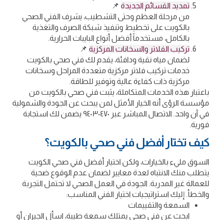
تمديد القسائم الجديدة
📌
من مرحلة العظم وحتى التشطيب، يشرف الفني الصحي
بالكويت على تخطيط وتنفيذ شبكة الصرف والتغذية
بالكامل، مستخدماً أفضل أنواع البايبات الحرارية.
تركيب الفلاتر والسخانات المركزية
📌
لضمان مياه نقية ودافئة، يقدم لك فني صحي بالكويت
خدمات تركيب فلاتر مركزية متعددة المراحل وسخانات
مركزية ذات كفاءة عالية وتوفير للطاقة.
باعتبار هذه الخدمات المتكاملة، يثبت فني صحي بالكويت من
مؤسسة الرؤى أنه الخيار الأمثل لمن يبحث عن الجودة والشمولية
في آن واحد. الاتصال المباشر عبر ٩٤٠٣٠٤٧٠ يضمن لك استجابة
فورية.
كيف تختار أفضل فني صحي بالكويت؟
السوق مليء بالخيارات، ولكن اختيار أفضل فني صحي الكويت
يتطلب منك الانتباه لعدة معايير لضمان عدم الوقوع ضحية
للعمالة غير المدربة. الجودة في العمل الصحي لا تحتمل التجربة
والخطأ. إليك استراتيجيات اختيار الفني المناسب:
السمعة والتقييمات
ابحث عن فني صحي يمتلك سمعة طيبة، اسأل الجيران أو