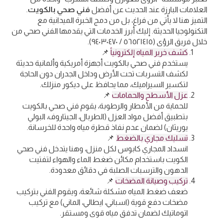
العلامات البارزة عند الحديث عن أفضل
فني صحي بالكويت
.
التميز هنا لا يأتي من فراغ، بل من دمج الخبرة الميدانية مع
التكنولوجيا الحديثة. إليك أبرز الخدمات التي يقدمها الفني صحي من
خلال فريق الرؤى (٥٦٥٢١٤١٥ / ٩٤٠٣٠٤٧٠).
كشف خرير المياه إلكترونياً
📌
يستخدم فني صحي بالكويت أجهزة أمريكية وألمانية حديثة
لكشف التسربات تحت الأرض وداخل الجدران دون الحاجة
لتكسير السيراميك، مما يحافظ على ديكور منزلك.
عزل الأسطح والحمامات
📌
للحماية من الأمطار والرطوبة، يقوم فني صحي بالكويت
بتطبيق أفضل مواد العزل (الطربال، الجيتاروف، البولي
يوريثان) لضمان عدم نفاذ قطرة مياه واحدة للخرسانة.
تسليك مجاري بالضغط
📌
انسداد المجاري كابوس لكل منزل، وهنا يتدخل فني صحي
الكويت باستخدام مكائن ضغط الماء والهواء لتفتيت
الدهون والترسبات الصلبة في دقائق معدودة.
تركيب وصيانة المضخات
📌
ضعف ضغط المياه مشكلة شائعة، ويقوم الفني بتركيب
مضخات دفع قوية (اسباني، ايطالي، الماني) مع تركيب
اتوماتيك لضمان تدفق مياه قوي ومستقر.