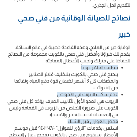
لتقديم الحل الجذري.
نصائح للصيانة الوقائية من فني صحي
خبير
الوقاية خير من العلاج، وهذه القاعدة ذهبية في عالم السباكة.
يقدم لك خبراؤنا وأفضل فني صحي بالكويت مجموعة من النصائح
للحفاظ على منزلك وتجنب الأعطال المفاجئة:
تنظيف الفلاتر دورياً
ينصح فني صحي بالكويت بتنظيف فلاتر الصنابير
والمضخات كل 3 أشهر لضمان قوة دفع المياه ونقائها
من الشوائب.
عدم سكب الزيوت في الأحواض
الزيوت هي العدو الأول لأنابيب الصرف. يؤكد كل فني صحي
الكويت على ضرورة التخلص من الزيوت في القمامة وليس
في المغسلة لتجنب التحجر والانسداد.
فحص العوازل قبل الشتاء
استعن بخدمات “الرؤى للعوازل” ٩٤٠٣٠٤٧٠ قبل موسم
الأمطار. سيقوم فني صحي بالكويت بفحص عزل السطح