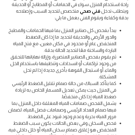
راحة استخدام المنزل سواء في الحمامات أو المطابخ أو الحديقة
ويتطلب تدخل
فني صحي
متخصص لتحديد السبب وإصلاحه
بدقة وكفاءة ويقوم الفني بعمل ما يلي:
يبدأ بفحص كل صنابير المنزل بما فيها الحمامات والمطبخ
والدور الأرضي والحديقة لتحديد ما إذا كان الضغط
المنخفض عام أو محدود في مكان معين، مع فتح المياه
الباردة والساخنة معًا لتحديد الحالة بدقة.
ثم يقوم بفحص الصنابير المتضررة، وإزالة نهاياتها للتحقق
من وجود تراكمات أو انسدادات وتنظيفها باستخدام الخل
والماء، أو استبدال الفوهة بأخرى جديدة إذا لم تحل
المشكلة.
كما يتأكد السباك من حالة صمام تقليل الضغط الرئيسي
في المنزل حيث يمكن تعديل المسمار الخاص به لزيادة
ضغط المياه إذا كان منخفضًا.
يشمل الفحص صمامات المياه المغلقة داخل المنزل بما
فيها صمام العداد الرئيسي وصمامات فصل المياه، لضمان
مرور المياه بحرية وعدم وجود قيود على الضغط.
فحص السخان وفي بعض الحالات يكون سبب الضغط
المنخفض هو إغلاق صمام سخان المياه أو خلل داخلي فيه،