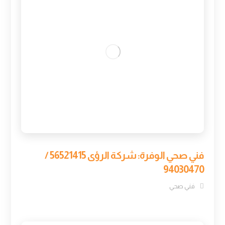
فني صحي الوفرة: شركة الرؤى 56521415 /
94030470
فني صحي