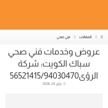
المقالات
فني صحي
عروض وخدمات فني صحي
سباك الكويت: شركة
الرؤى56521415/94030470
يناير 24, 2026