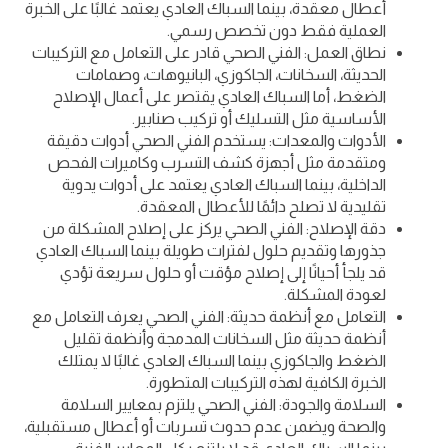
أعطال معقدة، بينما السباك العادي يعتمد غالبًا على الخبرة
العملية فقط دون تخصص رسمي.
نطاق العمل: الفني الصحي قادر على التعامل مع التركيبات
الحديثة، السخانات، الجاكوزي، البانيوهات، وصمامات
الضغط، أما السباك العادي يقتصر على أعمال الإصلاح
الأساسية مثل التسليك أو تركيب صنابير.
الأدوات والمعدات: يستخدم الفني الصحي أدوات دقيقة
ومتقدمة مثل أجهزة كشف التسرب وكاميرات الفحص
الداخلية، بينما السباك العادي يعتمد على أدوات يدوية
تقليدية لا تصلح دائمًا للأعطال المعقدة.
دقة الإصلاح: الفني الصحي يركز على إصلاح المشكلة من
جذورها وتقديم حلول لفترات طويلة بينما السباك العادي
قد يلجأ أحيانًا إلى إصلاح مؤقت أو حلول سريعة تؤدي
لعودة المشكلة.
التعامل مع أنظمة حديثة: الفني الصحي يعرف التعامل مع
أنظمة حديثة مثل السخانات المدمجة وأنظمة تقليل
الضغط والجاكوزي بينما السباك العادي غالبًا لا يمتلك
الخبرة الكافية لهذه التركيبات المتطورة.
السلامة والجودة: الفني الصحي يلتزم بمعايير السلامة
والصحة ويضمن عدم حدوث تسربات أو أعطال مستقبلية،