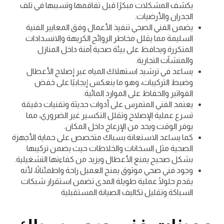
يكشف المشكلات مبكرًا قبل تفاقمها وتسببها في تلف
الجدران والأرضيات.
يضمن الفني الصحي تنفيذ الأعمال وفق المعايير الفنية
السليمة مما يقلل مخاطر الروائح الكريهة والانسدادات
المتكررة ويحافظ على بيئة صحية آمنة داخل المنازل
والمنشآت التجارية.
يساعد في ترشيد استهلاك المياه عبر إصلاح الأعطال
وضبط التركيبات، وهو ما ينعكس إيجابيًا على خفض
الفواتير والحفاظ على الموارد المائية.
يعتمد الفني المتمرس على أدوات حديثة وتقنيات دقيقة
تسرع عملية الإصلاح وتقلل التكسير غير الضروري، مما
يوفر الوقت ويحد من الإزعاج داخل المكان.
كما يساعد الاستعانة بسباك متخصص على حماية الأجهزة
الصحية مثل السخانات والخلاطات حيث يضمن تركيبها
بشكل صحيح يمنع الأعطال ويزيد من كفاءتها التشغيلية.
وجود فني صحي موثوق يمنح العميل راحة واطمئنانًا، لأنه
يقدم حلولًا عملية طويلة المدى تضمن استقرار شبكات
السباكة وتقليل تكاليف الصيانة المستقبلية