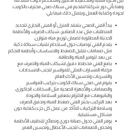
بين الخبرة الفنية والتخطيط الدقيق واستخدام أدوات متقدمة،
وهنا يأتي دور شركتنا لتقديم فني سباك صحي محترف بالكويت
لجودة وكفاءة العمل ويتمثل ذلك فيما يلي:
يبدأ الفني الصحي بتفقد المنزل أو المبنى التجاري لتحديد
المتطلبات مثل عدد الصنابير، شبكات الصرف، والأنظمة
الحديثة المطلوبة لضمان توزيع مياه متوازن.
يقدم الفني توصيات حول استخدام تقنيات سباكة ذكية
مثل صمامات تقليل الضغط والحساسات وأنظمة التحكم
عن بعد لتوفير المياه والطاقة.
يضع الفني مخطط دقيق لشبكات المياه والصرف مع
مراعاة المسارات المثلى للمواسير لتجنب الانسدادات
والتسربات وتحسين الأداء العام.
يقوم فني صحي سباك الكويت بتركيب المواسير
والصمامات والأجهزة الصحية مثل السخانات، الجاكوزي،
والبانيوهات مع الالتزام بمعايير السلامة والجودة.
بعد التركيب يختبر الفني ضغط المياه وتدفق الصرف
وسلامة التركيبات للتأكد من عمل كل جزء بكفاءة دون
مشاكل مستقبلية.
يوفر الفني جدول صيانة دوري ونصائح لتنظيف الأنظمة
وفحص الصمامات لتجنب الأعطال وتحسين العمر