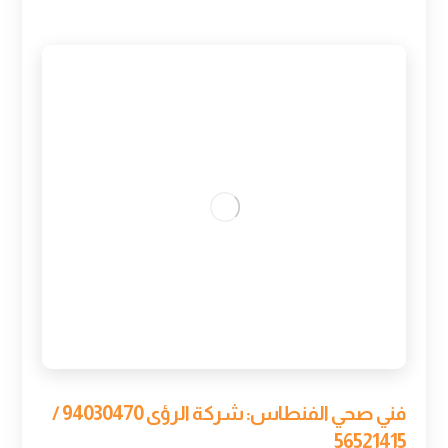
فني صحي الفنطاس: شركة الرؤى 94030470 /
56521415