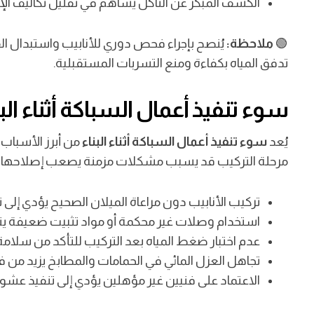
الكشف المبكر عن التآكل يساهم في تقليل تكاليف الإ
🟢
ملاحظة:
يُنصح بإجراء فحص دوري للأنابيب واستبدال الق
تدفق المياه بكفاءة ومنع التسربات المستقبلية.
سوء تنفيذ أعمال السباكة أثناء البن
يُعد
سوء تنفيذ أعمال السباكة أثناء البناء
من أبرز الأسباب ا
مرحلة التركيب قد يسبب مشكلات مزمنة يصعب إصلاحها لا
تركيب الأنابيب دون مراعاة الميلان الصحيح يؤدي إلى 
استخدام وصلات غير محكمة أو مواد تثبيت ضعيفة ي
عدم اختبار ضغط المياه بعد التركيب للتأكد من سلامة
تجاهل العزل المائي في الحمامات والمطابخ يزيد من ف
الاعتماد على فنيين غير مؤهلين يؤدي إلى تنفيذ عشوا