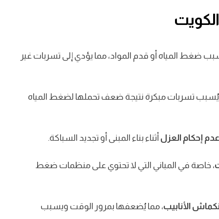
الكويت
عة التي تواجه العديد من المنازل والمنشآت، نظرًا لعوامل متعددة تتعلق 
ب ضغط المياه أو قدم المواد، مما يؤدي إلى تسربات غير
ب يُسبب تسربات مبكرة نتيجة ضعف تحملها لضغط المياه
دم إحكام العزل
أثناء بناء المبنى أو تجديد السباكة.
ت
، خاصة في المباني التي لا تحتوي على منظمات ضغط
نكماش الأنابيب
، مما يُضعفها بمرور الوقت ويسبب