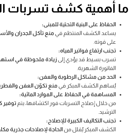
ما أهمية كشف تسربات الم
الحفاظ على البنية التحتية للمبنى:
تُعد
أهمية كشف تسربات المياه بالكويت
من الأمور الحيوية الت
يساعد الكشف المنتظم في
منع تآكل الجدران والأ
على قوته.
تجنب ارتفاع فواتير المياه:
تسرب بسيط قد يؤدي إلى
زيادة ملحوظة في استهلا
الفاتورة الشهرية.
الحد من مشاكل الرطوبة والعفن:
يُساهم الكشف المبكر في
منع تكوّن العفن والفطر
المساهمة في الحفاظ على الموارد المائية:
من خلال إصلاح التسربات فور اكتشافها، يتم
توفير ك
الترشيد.
تجنب التكاليف الكبيرة للإصلاح:
الكشف المبكر يُقلل من
الحاجة لإصلاحات جذرية مكل