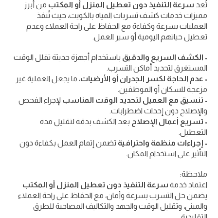
تُعد
سرعة التنفيذ دون تعطيل المنزل أو المكتب
من أبرز
مميزات خدمات كشف تسربات المياه بالكويت، حيث تُنفذ
العمليات بسرعة وكفاءة مع الحفاظ على راحة العملاء وعدم
تعطيل حياتهم اليومية أو سير العمل.
•
الكشف السريع والدقيق
باستخدام أجهزة حديثة تقلل الوقت
المستغرق لتحديد أماكن التسرب.
•
عدم الحاجة لكسر الجدران أو الأرضيات
، ما يجعل العملية غير
مزعجة للسكان أو الموظفين.
•
تنسيق مع العميل لتحديد الوقت المناسب
لإجراء الفحص
والإصلاح دون إحداث اضطرابات.
•
تسريع أعمال الإصلاح
بعد الكشف بدقة لتقليل مدة
التعطيل.
•
إجراءات منظمة واحترافية
تضمن إتمام العمل بكفاءة دون
التأثير على استخدام المكان.
ملاحظة:
اعتماد خدمة
سرعة التنفيذ دون تعطيل المنزل أو المكتب
يضمن حل التسرب بسرعة وأمان، مع الحفاظ على راحة العملاء
والمبنى، وتقليل الوقت والجهد والتكاليف المصاحبة للطرق
التقليدية.