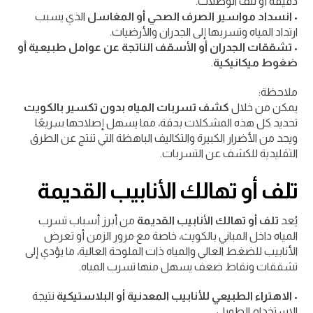
دقيقة أو تلف الوصلات.
•
انسداد مواسير الصرف الصحي أو المغاسل
الذي يسبب
ارتداد المياه وتسربها إلى الجدران والأرضيات.
•
تشققات الجدران أو الأسقف الناتجة عن عوامل طبيعية أو
ضغوط ميكانيكية
.
ملاحظة:
يمكن من خلال
كشف تسربات المياه بدون تكسير بالكويت
تحديد كل هذه المشكلات بدقة، مما يسهل إصلاحها سريعًا
ويحد من الأضرار الكبيرة والتكاليف الباهظة التي تنتج عن الطرق
التقليدية للكشف عن التسربات.
تلف أو تهالك الأنابيب القديمة
يُعد
تلف أو تهالك الأنابيب القديمة
من أبرز أسباب تسرب
المياه داخل المباني بالكويت، خاصة مع مرور الزمن أو تعرض
الأنابيب للضغط العالي والمياه ذات الملوحة العالية، ما يؤدي إلى
تشققات ونقاط ضعف يسهل منها تسرب المياه.
•
الاهتراء الطبيعي للأنابيب المعدنية أو البلاستيكية
نتيجة
الاستخدام الطويل.