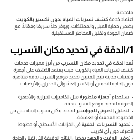
ملاحظة:
اعتماد خدمة
كشف تسربات المياه بدون تكسير بالكويت
يضمن حماية المبنى والممتلكات، ويوفر حلًا سريعًا وفعّالًا، مع
ضمان الجودة وتقليل المخاطر المستقبلية.
1/الدقة في تحديد مكان التسرب
تُعد
الدقة في تحديد مكان التسرب
من أبرز مميزات خدمات
كشف تسربات المياه بالكويت، حيث يعتمد الكشف على أجهزة
وتقنيات حديثة تتيح للفنيين تحديد موقع التسرب بدقة متناهية
دون الحاجة للتخمين أو الكسر العشوائي للجدران والأرضيات.
•
استخدام أجهزة متطورة
مثل الكاميرات الحرارية والأجهزة
الصوتية لتحديد موقع التسرب بدقة.
•
التحليل الصوتي للمواسير
لتحديد مكان تسرب المياه حتى في
الخطوط المخفية أو العميقة.
•
تحديد التسربات الخفية
في الخزانات، الأسطح، أو خطوط
الصرف دون أي تخريب.
•
توفير الوقت والجهد
بفضل النتائج الدقيقة التي تقلل الحاجة