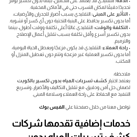
•
الدقة:
التقليدي قد يعتمد على التخمين، بينما بدون تكسير يوفر
تحديدًا دقيقًا لمكان التسرب حتى في الأماكن المخفية.
•
التأثير على المبنى:
التقليدي يسبب أضرار للجدران والأرضيات،
أما بدون تكسير يحافظ على البنية التحتية دون أي كسر أو تشويه.
•
التكلفة والوقت:
التقليدي غالبًا أعلى تكلفة ووقت أطول، بينما
بدون تكسير أسرع وأقل تكلفة بسبب تقليل أعمال الإصلاح
والترميم.
•
راحة العملاء:
التقليدي قد يكون مزعجًا ويعطل الحياة اليومية،
أما بدون تكسير العملية غير مزعجة وتتم دون تعطيل المنزل أو
المكتب.
ملاحظة:
يعتمد اختيار
كشف تسربات المياه بدون تكسير بالكويت
لضمان حل آمن ودقيق، مع تقليل التكاليف والأضرار، وتسريع
التنفيذ مع الحفاظ على راحة العملاء وسلامة المبنى.
تواصل معنا من خلال صفحتنا علي
الفيس بوك
خدمات إضافية تقدمها شركات
كشف تسربات المياه بدون