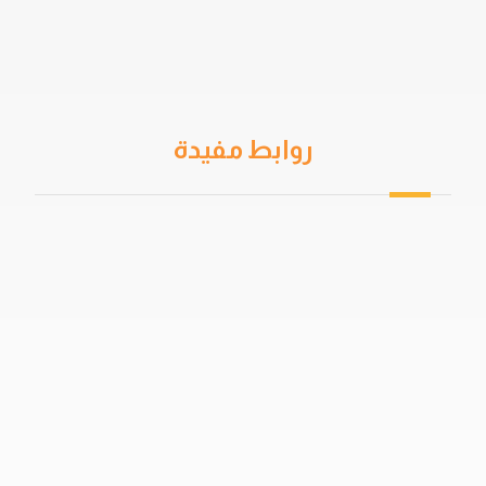
روابط مفيدة
من نحن
سياسة الخصوصية
اتفاقية المستخدم
خدمات العزل
دهان جيتاروف
حمامات السباحة