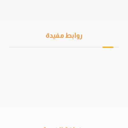
روابط مفيدة
من نحن
سياسة الخصوصية
اتفاقية المستخدم
خدمات العزل
دهان جيتاروف
حمامات السباحة