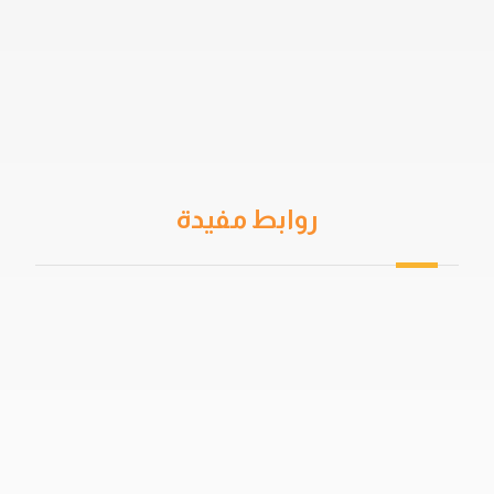
روابط مفيدة
من نحن
سياسة الخصوصية
اتفاقية المستخدم
خدمات العزل
دهان جيتاروف
حمامات السباحة