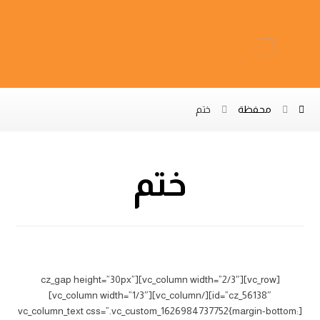
محفظة
ختم
ختم
طابع المشروع
[vc_row][vc_column width=”2/3″][cz_gap height=”30px”
id=”cz_56138″][/vc_column][vc_column width=”1/3″]
[vc_column_text css=”.vc_custom_1626984737752{margin-bottom: