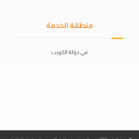
منطقة الخدمة
في دولة الكويت
50702044
56521415