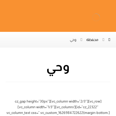
محفظة
وحي
وحي
تصميم كرسي
[vc_row][vc_column width=”2/3″][cz_gap height=”30px”
id=”cz_22322″][/vc_column][vc_column width=”1/3″]
[vc_column_text css=”.vc_custom_1626984722622{margin-bottom: