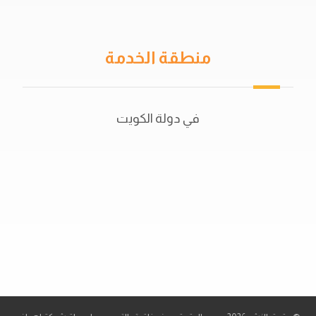
منطقة الخدمة
في دولة الكويت
50702044
56521415