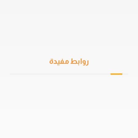
روابط مفيدة
من نحن
سياسة الخصوصية
اتفاقية المستخدم
خدمات العزل
دهان جيتاروف
حمامات السباحة