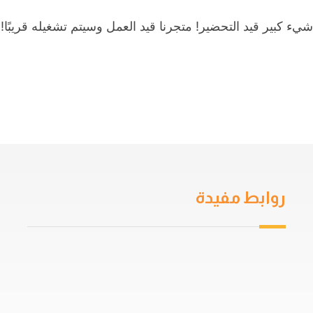
شيء كبير قيد التحضير! متجرنا قيد العمل وسيتم تشغيله قريبًا!
روابط مفيدة
من نحن
سياسة الخصوصية
اتفاقية المستخدم
خدمات العزل
دهان جيتاروف
حمامات السباحة