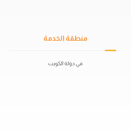
دهان جيتاروف
حمامات السباحة
منطقة الخدمة
في دولة الكويت
50702044
56521415