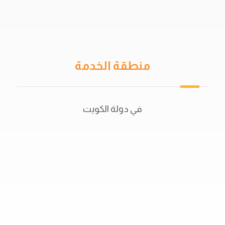
دهان جيتاروف
حمامات السباحة
منطقة الخدمة
في دولة الكويت
50702044
56521415