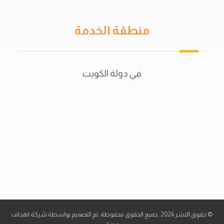
منطقة الخدمة
في دولة الكويت
50702044
56521415
© حقوق النشر 2026. جميع الحقوق محفوظة. تم التصميم بواسطة شركة
اهداف