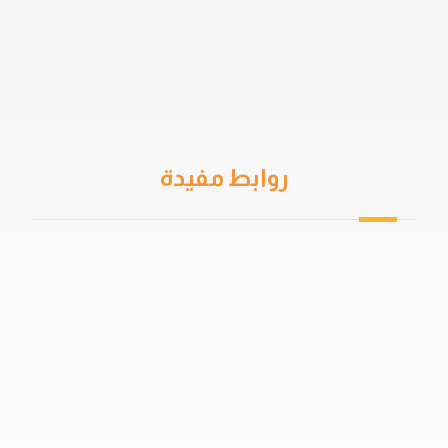
روابط مفيدة
من نحن
سياسة الخصوصية
اتفاقية المستخدم
خدمات العزل
دهان جيتاروف
حمامات السباحة